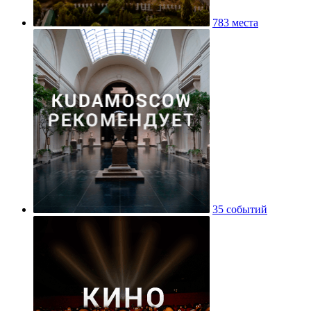
783 места
35 событий