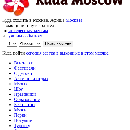
Куда сходить в Москве. Афиша
Москвы
Помощник и путеводитель
по
интересным местам
и
лучшим событиям
Куда пойти
сегодня
завтра
в выходные
в этом месяце
Выставки
Фестивали
С детьми
Активный отдых
Музыка
Шоу
Праздники
Образование
Бесплатно
Музеи
Парки
Погулять
Туристу