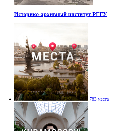
Историко-архивный институт РГГУ
783 места