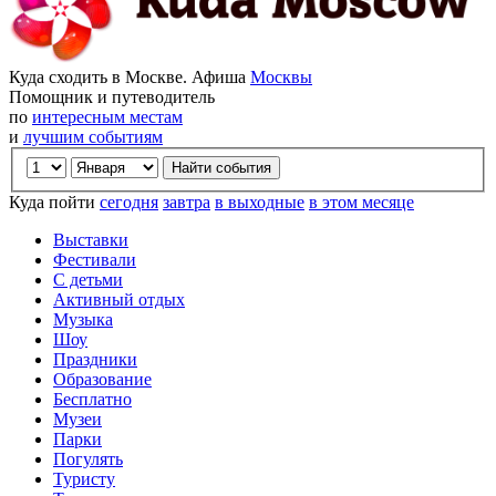
Куда сходить в Москве. Афиша
Москвы
Помощник и путеводитель
по
интересным местам
и
лучшим событиям
Куда пойти
сегодня
завтра
в выходные
в этом месяце
Выставки
Фестивали
С детьми
Активный отдых
Музыка
Шоу
Праздники
Образование
Бесплатно
Музеи
Парки
Погулять
Туристу