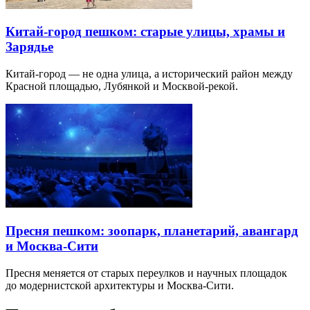
Китай-город пешком: старые улицы, храмы и
Зарядье
Китай-город — не одна улица, а исторический район между
Красной площадью, Лубянкой и Москвой-рекой.
Пресня пешком: зоопарк, планетарий, авангард
и Москва-Сити
Пресня меняется от старых переулков и научных площадок
до модернистской архитектуры и Москва-Сити.