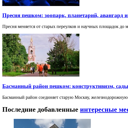
Пресня пешком: зоопарк, планетарий, авангард 
Пресня меняется от старых переулков и научных площадок до 
Басманный район пешком: конструктивизм, сады
Басманный район соединяет старую Москву, железнодорожную
Последние добавленные
интересные ме