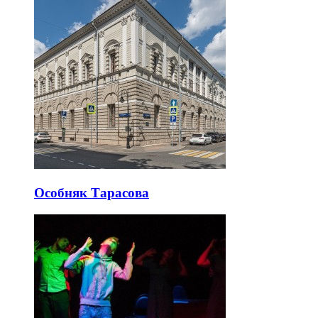
Особняк Тарасова