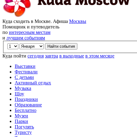
Куда сходить в Москве. Афиша
Москвы
Помощник и путеводитель
по
интересным местам
и
лучшим событиям
Куда пойти
сегодня
завтра
в выходные
в этом месяце
Выставки
Фестивали
С детьми
Активный отдых
Музыка
Шоу
Праздники
Образование
Бесплатно
Музеи
Парки
Погулять
Туристу