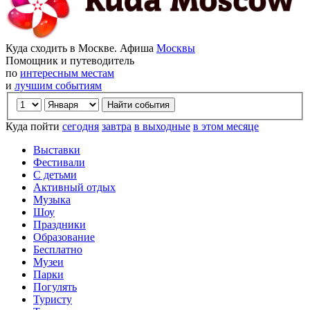
Куда сходить в Москве. Афиша
Москвы
Помощник и путеводитель
по
интересным местам
и
лучшим событиям
Куда пойти
сегодня
завтра
в выходные
в этом месяце
Выставки
Фестивали
С детьми
Активный отдых
Музыка
Шоу
Праздники
Образование
Бесплатно
Музеи
Парки
Погулять
Туристу