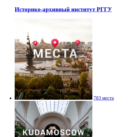
Историко-архивный институт РГГУ
783 места