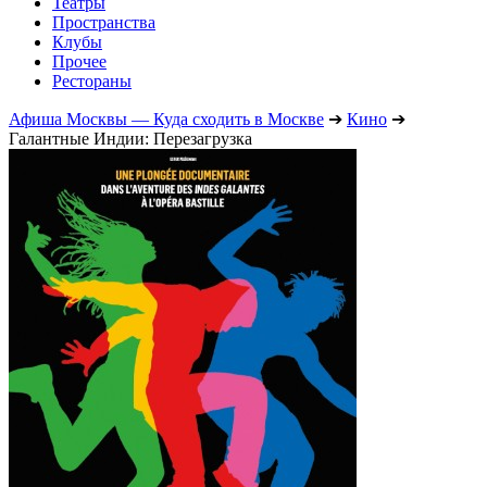
Театры
Пространства
Клубы
Прочее
Рестораны
Афиша Москвы — Куда сходить в Москве
➔
Кино
➔
Галантные Индии: Перезагрузка