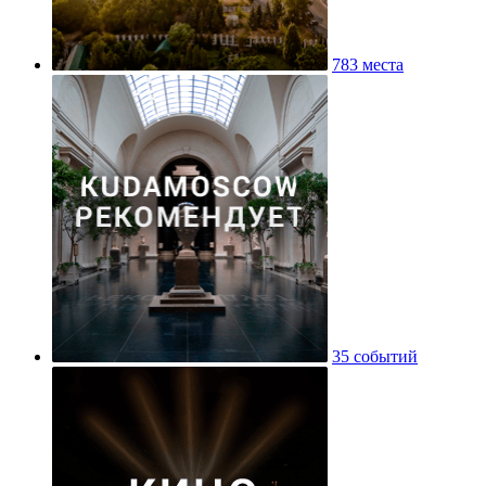
783 места
35 событий