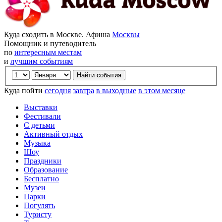
Куда сходить в Москве. Афиша
Москвы
Помощник и путеводитель
по
интересным местам
и
лучшим событиям
Куда пойти
сегодня
завтра
в выходные
в этом месяце
Выставки
Фестивали
С детьми
Активный отдых
Музыка
Шоу
Праздники
Образование
Бесплатно
Музеи
Парки
Погулять
Туристу