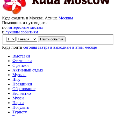
Куда сходить в Москве. Афиша
Москвы
Помощник и путеводитель
по
интересным местам
и
лучшим событиям
Куда пойти
сегодня
завтра
в выходные
в этом месяце
Выставки
Фестивали
С детьми
Активный отдых
Музыка
Шоу
Праздники
Образование
Бесплатно
Музеи
Парки
Погулять
Туристу