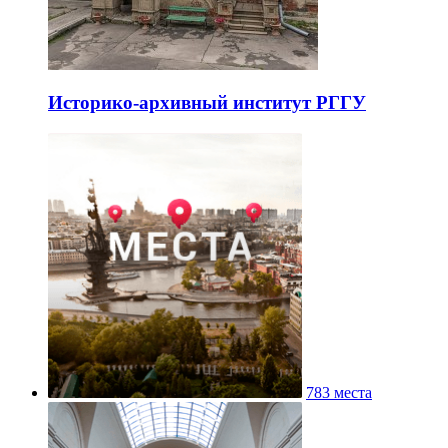
Историко-архивный институт РГГУ
783 места