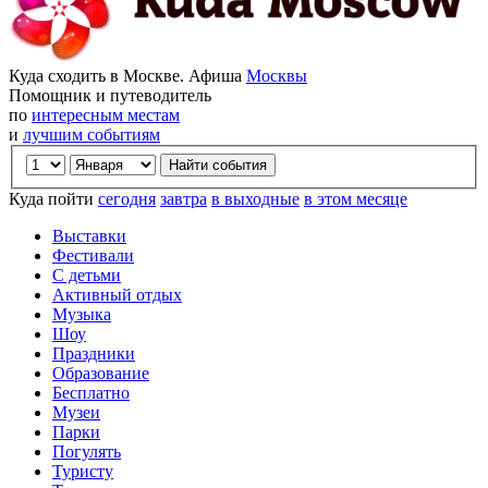
Куда сходить в Москве. Афиша
Москвы
Помощник и путеводитель
по
интересным местам
и
лучшим событиям
Куда пойти
сегодня
завтра
в выходные
в этом месяце
Выставки
Фестивали
С детьми
Активный отдых
Музыка
Шоу
Праздники
Образование
Бесплатно
Музеи
Парки
Погулять
Туристу