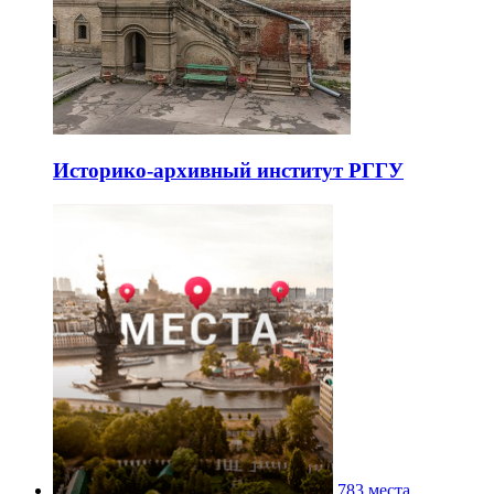
Историко-архивный институт РГГУ
783 места