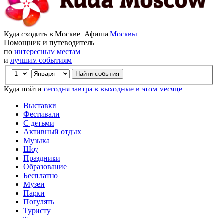
Куда сходить в Москве. Афиша
Москвы
Помощник и путеводитель
по
интересным местам
и
лучшим событиям
Куда пойти
сегодня
завтра
в выходные
в этом месяце
Выставки
Фестивали
С детьми
Активный отдых
Музыка
Шоу
Праздники
Образование
Бесплатно
Музеи
Парки
Погулять
Туристу