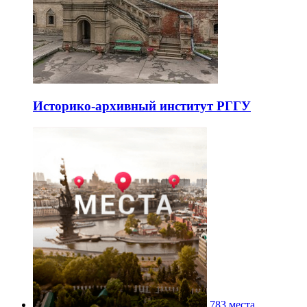
Историко-архивный институт РГГУ
783 места