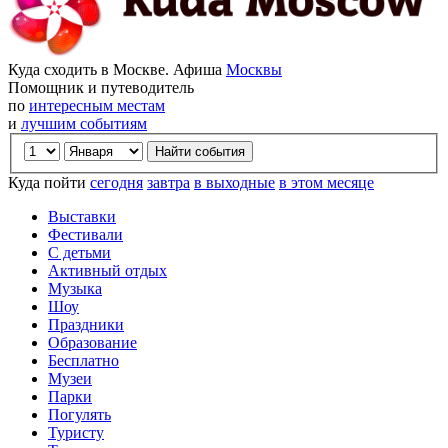
Куда сходить в Москве. Афиша
Москвы
Помощник и путеводитель
по
интересным местам
и
лучшим событиям
Куда пойти
сегодня
завтра
в выходные
в этом месяце
Выставки
Фестивали
С детьми
Активный отдых
Музыка
Шоу
Праздники
Образование
Бесплатно
Музеи
Парки
Погулять
Туристу