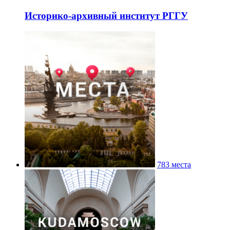
Историко-архивный институт РГГУ
783 места