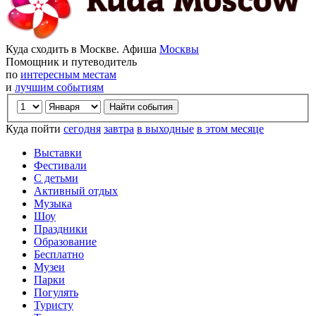
Куда сходить в Москве. Афиша
Москвы
Помощник и путеводитель
по
интересным местам
и
лучшим событиям
Куда пойти
сегодня
завтра
в выходные
в этом месяце
Выставки
Фестивали
С детьми
Активный отдых
Музыка
Шоу
Праздники
Образование
Бесплатно
Музеи
Парки
Погулять
Туристу