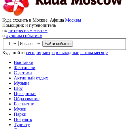
Куда сходить в Москве. Афиша
Москвы
Помощник и путеводитель
по
интересным местам
и
лучшим событиям
Куда пойти
сегодня
завтра
в выходные
в этом месяце
Выставки
Фестивали
С детьми
Активный отдых
Музыка
Шоу
Праздники
Образование
Бесплатно
Музеи
Парки
Погулять
Туристу