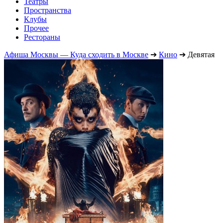
Театры
Пространства
Клубы
Прочее
Рестораны
Афиша Москвы — Куда сходить в Москве
➔
Кино
➔
Девятая