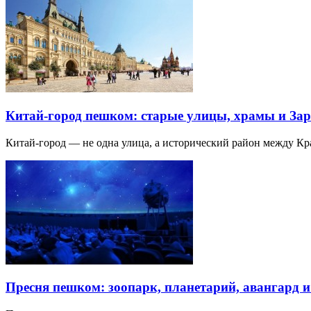
Китай-город пешком: старые улицы, храмы и Зар
Китай-город — не одна улица, а исторический район между К
Пресня пешком: зоопарк, планетарий, авангард 