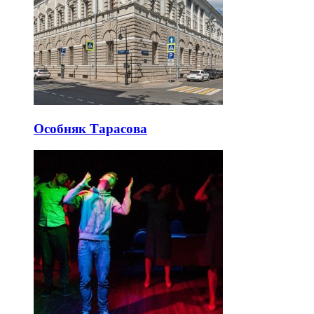
Особняк Тарасова