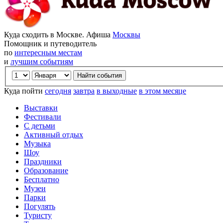
Куда сходить в Москве. Афиша
Москвы
Помощник и путеводитель
по
интересным местам
и
лучшим событиям
Куда пойти
сегодня
завтра
в выходные
в этом месяце
Выставки
Фестивали
С детьми
Активный отдых
Музыка
Шоу
Праздники
Образование
Бесплатно
Музеи
Парки
Погулять
Туристу