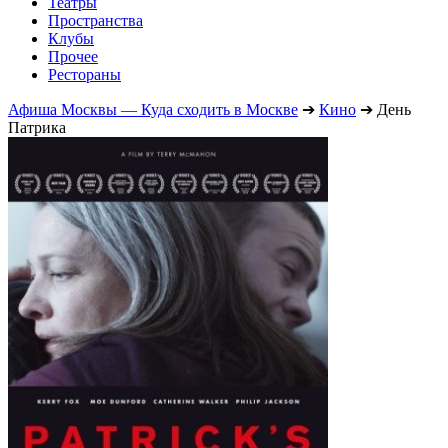
Театры
Пространства
Клубы
Прочее
Рестораны
Афиша Москвы — Куда сходить в Москве
➔
Кино
➔
День
Патрика