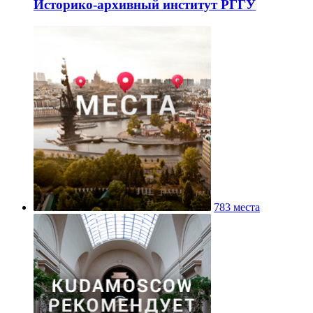
Историко-архивный институт РГГУ
783 места