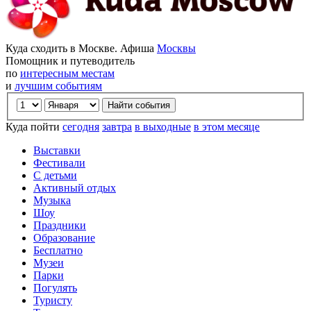
Куда сходить в Москве. Афиша
Москвы
Помощник и путеводитель
по
интересным местам
и
лучшим событиям
Куда пойти
сегодня
завтра
в выходные
в этом месяце
Выставки
Фестивали
С детьми
Активный отдых
Музыка
Шоу
Праздники
Образование
Бесплатно
Музеи
Парки
Погулять
Туристу