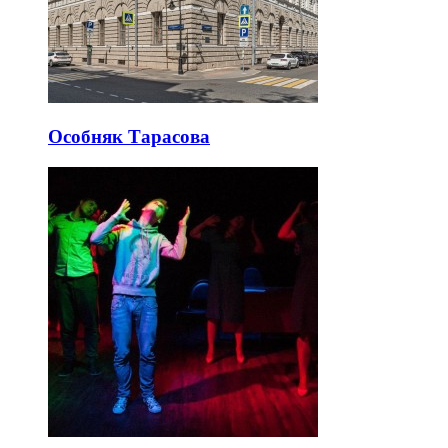
Особняк Тарасова