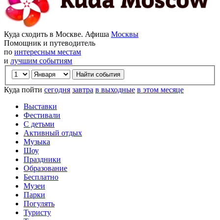
Куда сходить в Москве. Афиша
Москвы
Помощник и путеводитель
по
интересным местам
и
лучшим событиям
Куда пойти
сегодня
завтра
в выходные
в этом месяце
Выставки
Фестивали
С детьми
Активный отдых
Музыка
Шоу
Праздники
Образование
Бесплатно
Музеи
Парки
Погулять
Туристу