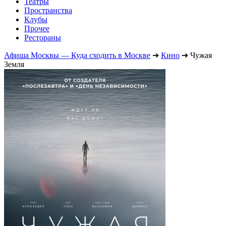
Театры
Пространства
Клубы
Прочее
Рестораны
Афиша Москвы — Куда сходить в Москве
➔
Кино
➔
Чужая
Земля