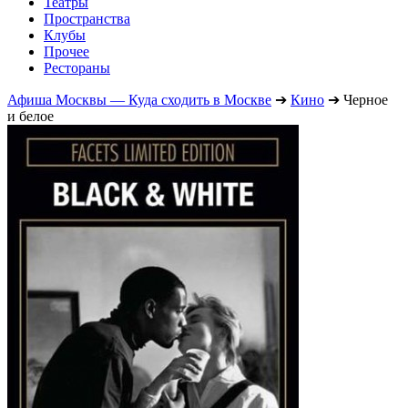
Театры
Пространства
Клубы
Прочее
Рестораны
Афиша Москвы — Куда сходить в Москве
➔
Кино
➔
Черное
и белое