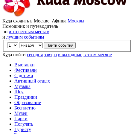
Куда сходить в Москве. Афиша
Москвы
Помощник и путеводитель
по
интересным местам
и
лучшим событиям
Куда пойти
сегодня
завтра
в выходные
в этом месяце
Выставки
Фестивали
С детьми
Активный отдых
Музыка
Шоу
Праздники
Образование
Бесплатно
Музеи
Парки
Погулять
Туристу