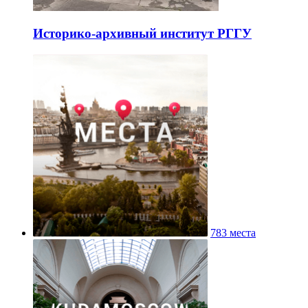
Историко-архивный институт РГГУ
783 места