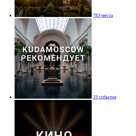
783 места
33 события