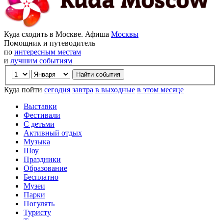
Куда сходить в Москве. Афиша
Москвы
Помощник и путеводитель
по
интересным местам
и
лучшим событиям
Куда пойти
сегодня
завтра
в выходные
в этом месяце
Выставки
Фестивали
С детьми
Активный отдых
Музыка
Шоу
Праздники
Образование
Бесплатно
Музеи
Парки
Погулять
Туристу