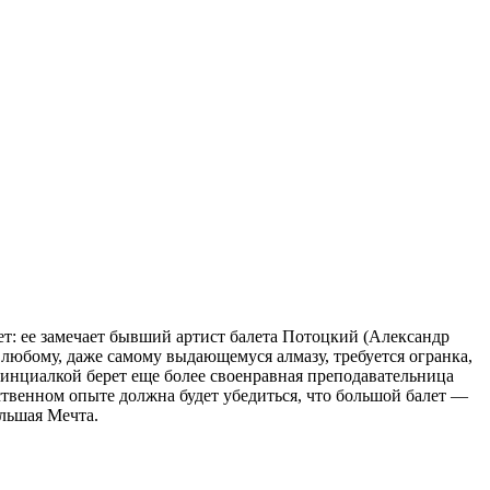
т: ее замечает бывший артист балета Потоцкий (Александр
 любому, даже самому выдающемуся алмазу, требуется огранка,
винциалкой берет еще более своенравная преподавательница
твенном опыте должна будет убедиться, что большой балет —
ольшая Мечта.