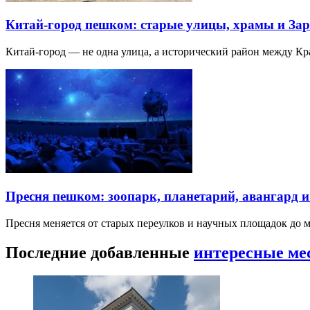
Китай-город пешком: старые улицы, храмы и Зар
Китай-город — не одна улица, а исторический район между К
Пресня пешком: зоопарк, планетарий, авангард 
Пресня меняется от старых переулков и научных площадок до 
Последние добавленные
интересные ме