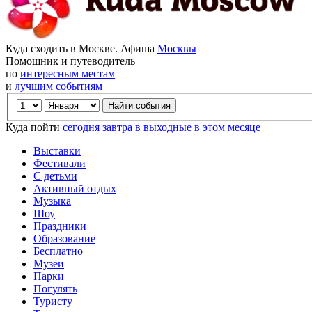
Куда сходить в Москве. Афиша
Москвы
Помощник и путеводитель
по
интересным местам
и
лучшим событиям
Куда пойти
сегодня
завтра
в выходные
в этом месяце
Выставки
Фестивали
С детьми
Активный отдых
Музыка
Шоу
Праздники
Образование
Бесплатно
Музеи
Парки
Погулять
Туристу