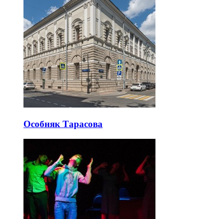
Особняк Тарасова