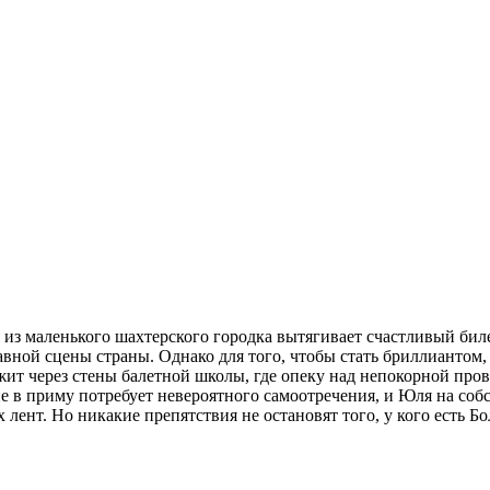
з маленького шахтерского городка вытягивает счастливый биле
вной сцены страны. Однако для того, чтобы стать бриллиантом,
жит через стены балетной школы, где опеку над непокорной про
в приму потребует невероятного самоотречения, и Юля на собс
 лент. Но никакие препятствия не остановят того, у кого есть Б