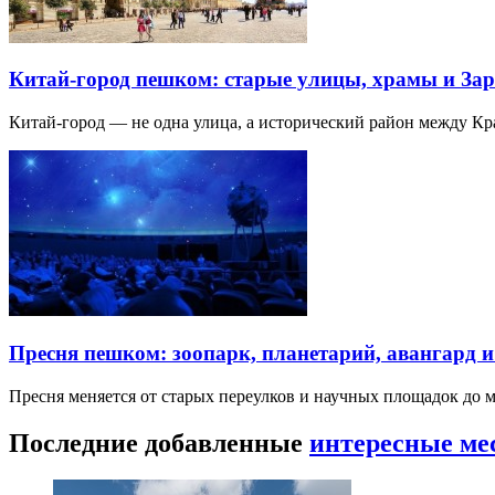
Китай-город пешком: старые улицы, храмы и Зар
Китай-город — не одна улица, а исторический район между К
Пресня пешком: зоопарк, планетарий, авангард 
Пресня меняется от старых переулков и научных площадок до 
Последние добавленные
интересные ме