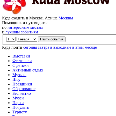
Куда сходить в Москве. Афиша
Москвы
Помощник и путеводитель
по
интересным местам
и
лучшим событиям
Куда пойти
сегодня
завтра
в выходные
в этом месяце
Выставки
Фестивали
С детьми
Активный отдых
Музыка
Шоу
Праздники
Образование
Бесплатно
Музеи
Парки
Погулять
Туристу