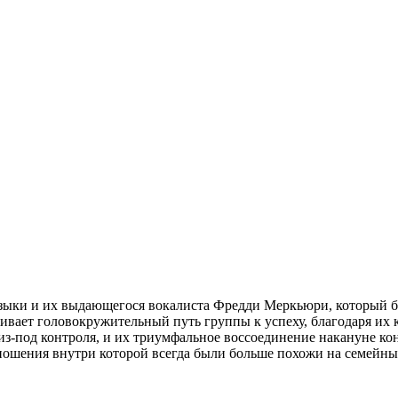
зыки и их выдающегося вокалиста Фредди Меркьюри, который бр
вает головокружительный путь группы к успеху, благодаря их 
из-под контроля, и их триумфальное воссоединение накануне ко
ошения внутри которой всегда были больше похожи на семейные