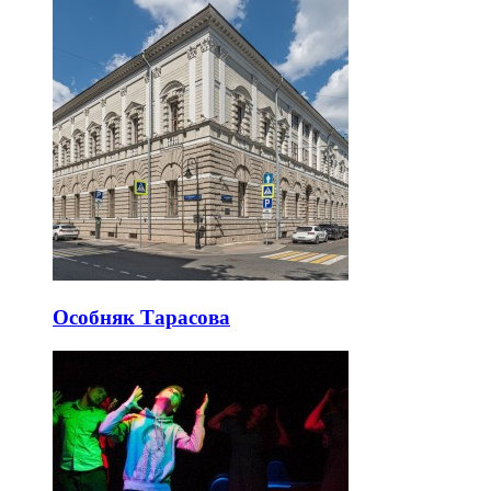
Особняк Тарасова