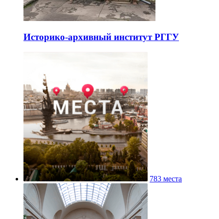
Историко-архивный институт РГГУ
783 места