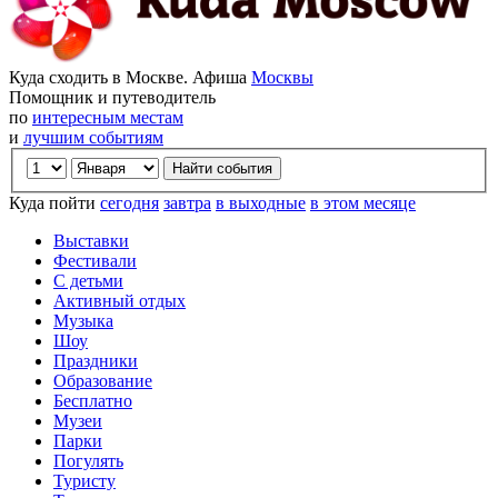
Куда сходить в Москве. Афиша
Москвы
Помощник и путеводитель
по
интересным местам
и
лучшим событиям
Куда пойти
сегодня
завтра
в выходные
в этом месяце
Выставки
Фестивали
С детьми
Активный отдых
Музыка
Шоу
Праздники
Образование
Бесплатно
Музеи
Парки
Погулять
Туристу