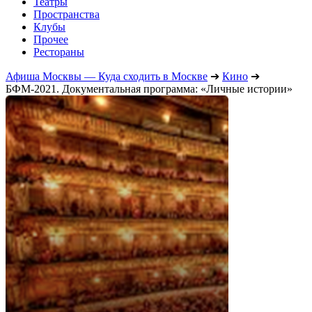
Театры
Пространства
Клубы
Прочее
Рестораны
Афиша Москвы — Куда сходить в Москве
➔
Кино
➔
БФМ-2021. Документальная программа: «Личные истории»