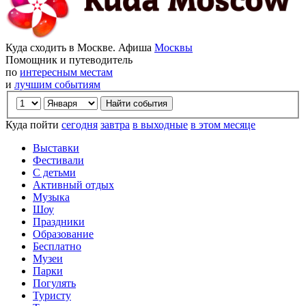
Куда сходить в Москве. Афиша
Москвы
Помощник и путеводитель
по
интересным местам
и
лучшим событиям
Куда пойти
сегодня
завтра
в выходные
в этом месяце
Выставки
Фестивали
С детьми
Активный отдых
Музыка
Шоу
Праздники
Образование
Бесплатно
Музеи
Парки
Погулять
Туристу