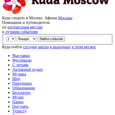
Куда сходить в Москве. Афиша
Москвы
Помощник и путеводитель
по
интересным местам
и
лучшим событиям
Куда пойти
сегодня
завтра
в выходные
в этом месяце
Выставки
Фестивали
С детьми
Активный отдых
Музыка
Шоу
Праздники
Образование
Бесплатно
Музеи
Парки
Погулять
Туристу