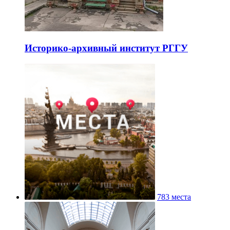
Историко-архивный институт РГГУ
783 места