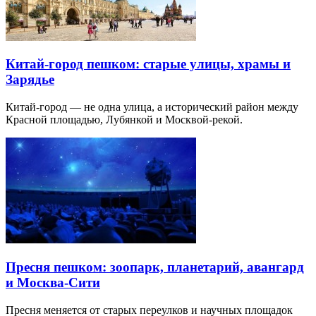
Китай-город пешком: старые улицы, храмы и
Зарядье
Китай-город — не одна улица, а исторический район между
Красной площадью, Лубянкой и Москвой-рекой.
Пресня пешком: зоопарк, планетарий, авангард
и Москва-Сити
Пресня меняется от старых переулков и научных площадок