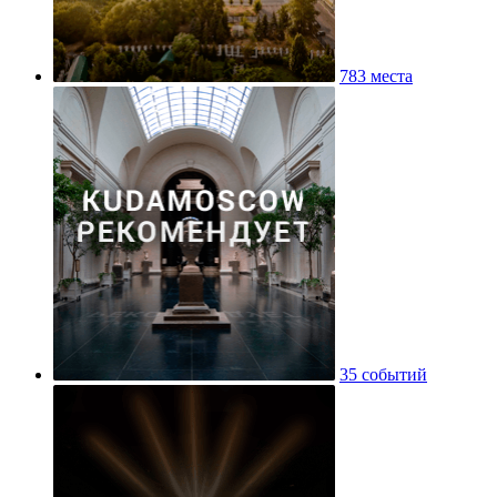
783 места
35 событий