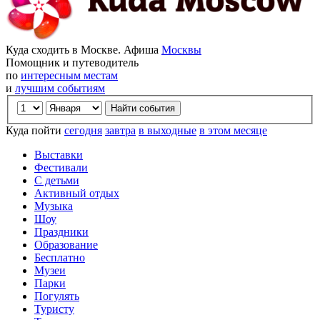
Куда сходить в Москве. Афиша
Москвы
Помощник и путеводитель
по
интересным местам
и
лучшим событиям
Куда пойти
сегодня
завтра
в выходные
в этом месяце
Выставки
Фестивали
С детьми
Активный отдых
Музыка
Шоу
Праздники
Образование
Бесплатно
Музеи
Парки
Погулять
Туристу