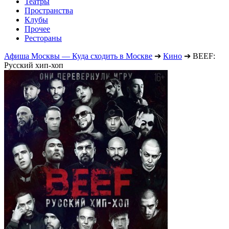
Театры
Пространства
Клубы
Прочее
Рестораны
Афиша Москвы — Куда сходить в Москве
➔
Кино
➔
BEEF:
Русский хип-хоп