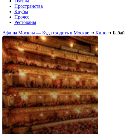
Театры
Пространства
Клубы
Прочее
Рестораны
Афиша Москвы — Куда сходить в Москве
➔
Кино
➔
Бабай