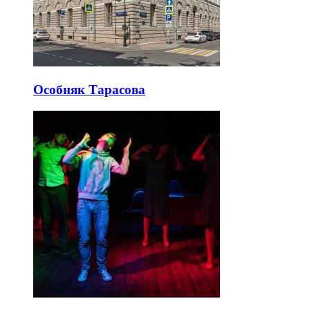
Особняк Тарасова