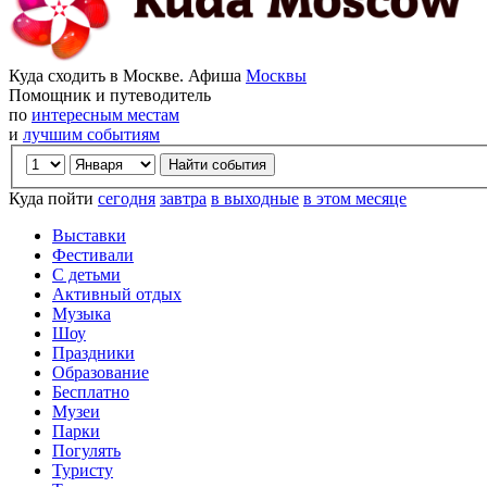
Куда сходить в Москве. Афиша
Москвы
Помощник и путеводитель
по
интересным местам
и
лучшим событиям
Куда пойти
сегодня
завтра
в выходные
в этом месяце
Выставки
Фестивали
С детьми
Активный отдых
Музыка
Шоу
Праздники
Образование
Бесплатно
Музеи
Парки
Погулять
Туристу