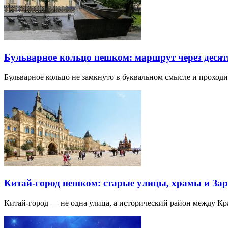
Бульварное кольцо пешком: маршрут через десят
Бульварное кольцо не замкнуто в буквальном смысле и прохо
Китай-город пешком: старые улицы, храмы и Зар
Китай-город — не одна улица, а исторический район между К