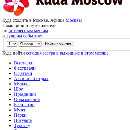
Куда сходить в Москве. Афиша
Москвы
Помощник и путеводитель
по
интересным местам
и
лучшим событиям
Куда пойти
сегодня
завтра
в выходные
в этом месяце
Выставки
Фестивали
С детьми
Активный отдых
Музыка
Шоу
Праздники
Образование
Бесплатно
Музеи
Парки
Погулять
Туристу