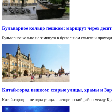
Бульварное кольцо пешком: маршрут через десят
Бульварное кольцо не замкнуто в буквальном смысле и прохо
Китай-город пешком: старые улицы, храмы и Зар
Китай-город — не одна улица, а исторический район между К