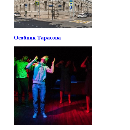
Особняк Тарасова