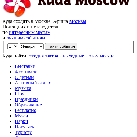
Куда сходить в Москве. Афиша
Москвы
Помощник и путеводитель
по
интересным местам
и
лучшим событиям
Куда пойти
сегодня
завтра
в выходные
в этом месяце
Выставки
Фестивали
С детьми
Активный отдых
Музыка
Шоу
Праздники
Образование
Бесплатно
Музеи
Парки
Погулять
Туристу