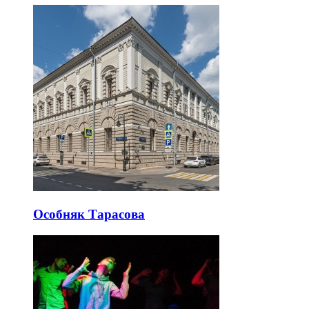
Особняк Тарасова