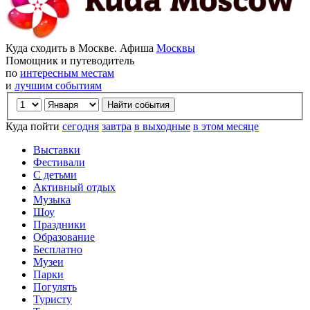
Куда сходить в Москве. Афиша
Москвы
Помощник и путеводитель
по
интересным местам
и
лучшим событиям
Куда пойти
сегодня
завтра
в выходные
в этом месяце
Выставки
Фестивали
С детьми
Активный отдых
Музыка
Шоу
Праздники
Образование
Бесплатно
Музеи
Парки
Погулять
Туристу