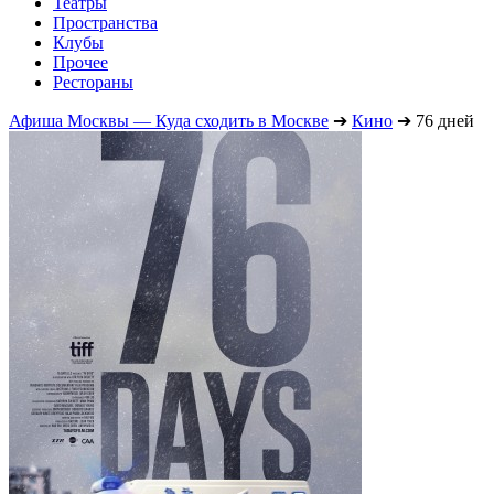
Театры
Пространства
Клубы
Прочее
Рестораны
Афиша Москвы — Куда сходить в Москве
➔
Кино
➔
76 дней