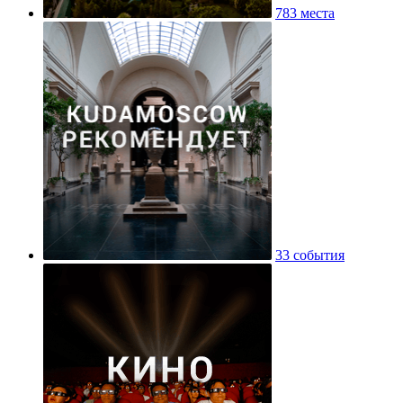
783 места
33 события