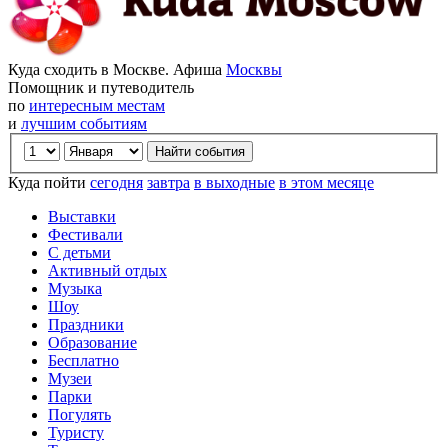
Куда сходить в Москве. Афиша
Москвы
Помощник и путеводитель
по
интересным местам
и
лучшим событиям
Куда пойти
сегодня
завтра
в выходные
в этом месяце
Выставки
Фестивали
С детьми
Активный отдых
Музыка
Шоу
Праздники
Образование
Бесплатно
Музеи
Парки
Погулять
Туристу