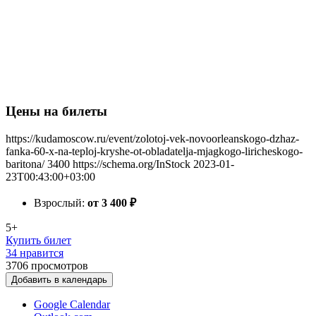
Цены на билеты
https://kudamoscow.ru/event/zolotoj-vek-novoorleanskogo-dzhaz-
fanka-60-x-na-teploj-kryshe-ot-obladatelja-mjagkogo-liricheskogo-
baritona/
3400
https://schema.org/InStock
2023-01-
23T00:43:00+03:00
Взрослый:
от 3 400
₽
5+
Купить билет
34 нравится
3706
просмотров
Добавить в календарь
Google Calendar