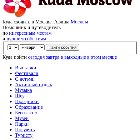
Куда сходить в Москве. Афиша
Москвы
Помощник и путеводитель
по
интересным местам
и
лучшим событиям
Куда пойти
сегодня
завтра
в выходные
в этом месяце
Выставки
Фестивали
С детьми
Активный отдых
Музыка
Шоу
Праздники
Образование
Бесплатно
Музеи
Парки
Погулять
Туристу