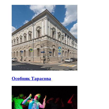
Особняк Тарасова