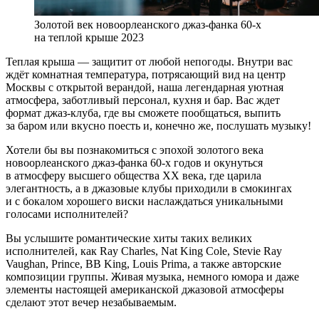
Золотой век новоорлеанского джаз-фанка 60-х
на теплой крыше 2023
Теплая крыша — защитит от любой непогоды. Внутри вас
ждёт комнатная температура, потрясающий вид на центр
Москвы с открытой верандой, наша легендарная уютная
атмосфера, заботливый персонал, кухня и бар. Вас ждет
формат джаз-клуба, где вы сможете пообщаться, выпить
за баром или вкусно поесть и, конечно же, послушать музыку!
Хотели бы вы познакомиться с эпохой золотого века
новоорлеанского джаз-фанка 60-х годов и окунуться
в атмосферу высшего общества XX века, где царила
элегантность, а в джазовые клубы приходили в смокингах
и с бокалом хорошего виски наслаждаться уникальными
голосами исполнителей?
Вы услышите романтические хиты таких великих
исполнителей, как Ray Charles, Nat King Cole, Stevie Ray
Vaughan, Prince, BB King, Louis Prima, а также авторские
композиции группы. Живая музыка, немного юмора и даже
элементы настоящей американской джазовой атмосферы
сделают этот вечер незабываемым.