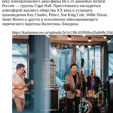
веку новоорлеанского джаз-фанка 60-х от джазовых мэтров
России — группы Cigar Hall. Приготовьтесь насладиться
атмосферой высшего общества XX века и услышать
произведения Ray Charles, Prince, Nat King Cole, Willie Dixon,
James Brown и других в исполнении обволакивающего
лирического баритона Валентина Локодина.
https://kudamoscow.ru/uploads/2e1e138c41004fea26ab68c2f4