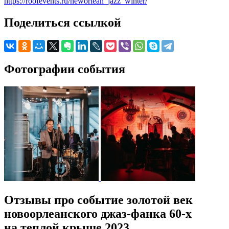
https://roofevents.ru/neworlean_jazz_winter/
Поделиться ссылкой
Фотографии события
Отзывы про событие золотой век
новоорлеанского джаз-фанка 60-х
на теплой крыше 2023