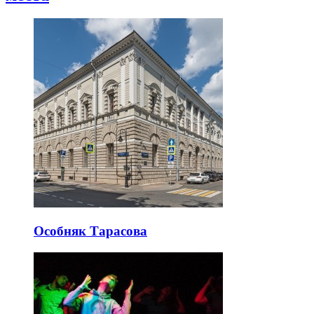
Особняк Тарасова