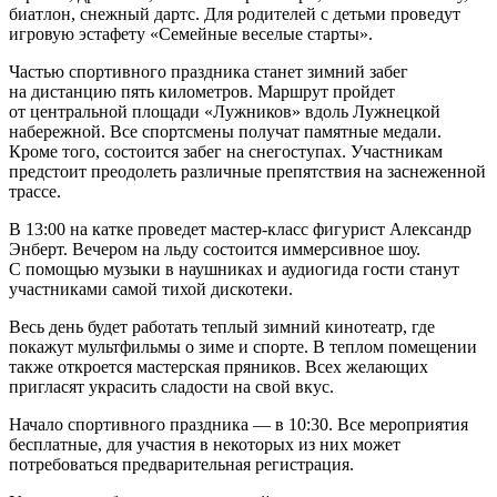
биатлон, снежный дартс. Для родителей с детьми проведут
игровую эстафету «Семейные веселые старты».
Частью спортивного праздника станет зимний забег
на дистанцию пять километров. Маршрут пройдет
от центральной площади «Лужников» вдоль Лужнецкой
набережной. Все спортсмены получат памятные медали.
Кроме того, состоится забег на снегоступах. Участникам
предстоит преодолеть различные препятствия на заснеженной
трассе.
В 13:00 на катке проведет мастер-класс фигурист Александр
Энберт. Вечером на льду состоится иммерсивное шоу.
С помощью музыки в наушниках и аудиогида гости станут
участниками самой тихой дискотеки.
Весь день будет работать теплый зимний кинотеатр, где
покажут мультфильмы о зиме и спорте. В теплом помещении
также откроется мастерская пряников. Всех желающих
пригласят украсить сладости на свой вкус.
Начало спортивного праздника — в 10:30. Все мероприятия
бесплатные, для участия в некоторых из них может
потребоваться предварительная регистрация.