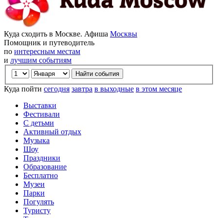
Куда сходить в Москве. Афиша
Москвы
Помощник и путеводитель
по
интересным местам
и
лучшим событиям
Куда пойти
сегодня
завтра
в выходные
в этом месяце
Выставки
Фестивали
С детьми
Активный отдых
Музыка
Шоу
Праздники
Образование
Бесплатно
Музеи
Парки
Погулять
Туристу