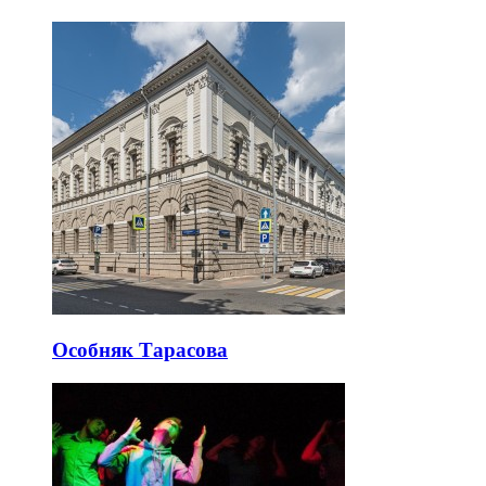
Особняк Тарасова