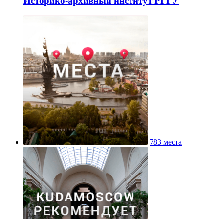
Историко-архивный институт РГГУ
783 места