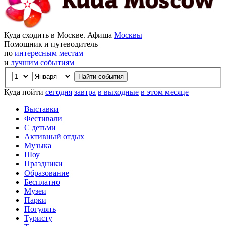
Куда сходить в Москве. Афиша
Москвы
Помощник и путеводитель
по
интересным местам
и
лучшим событиям
Куда пойти
сегодня
завтра
в выходные
в этом месяце
Выставки
Фестивали
С детьми
Активный отдых
Музыка
Шоу
Праздники
Образование
Бесплатно
Музеи
Парки
Погулять
Туристу