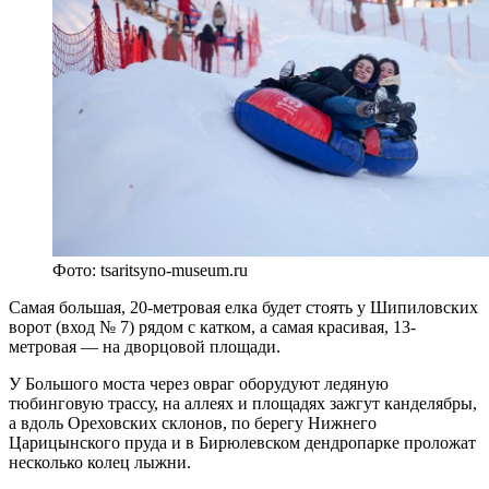
Фото: tsaritsyno-museum.ru
Самая большая, 20-метровая елка будет стоять у Шипиловских
ворот (вход № 7) рядом с катком, а самая красивая, 13-
метровая — на дворцовой площади.
У Большого моста через овраг оборудуют ледяную
тюбинговую трассу, на аллеях и площадях зажгут канделябры,
а вдоль Ореховских склонов, по берегу Нижнего
Царицынского пруда и в Бирюлевском дендропарке проложат
несколько колец лыжни.