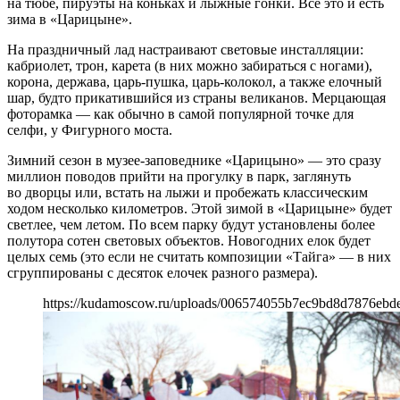
на тюбе, пируэты на коньках и лыжные гонки. Все это и есть
зима в «Царицыне».
На праздничный лад настраивают световые инсталляции:
кабриолет, трон, карета (в них можно забираться с ногами),
корона, держава, царь-пушка, царь-колокол, а также елочный
шар, будто прикатившийся из страны великанов. Мерцающая
фоторамка — как обычно в самой популярной точке для
селфи, у Фигурного моста.
Зимний сезон в музее-заповеднике «Царицыно» — это сразу
миллион поводов прийти на прогулку в парк, заглянуть
во дворцы или, встать на лыжи и пробежать классическим
ходом несколько километров. Этой зимой в «Царицыне» будет
светлее, чем летом. По всем парку будут установлены более
полутора сотен световых объектов. Новогодних елок будет
целых семь (это если не считать композиции «Тайга» — в них
сгруппированы с десяток елочек разного размера).
https://kudamoscow.ru/uploads/006574055b7ec9bd8d7876ebde