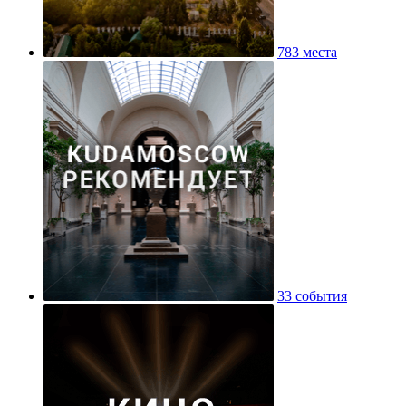
783 места
33 события