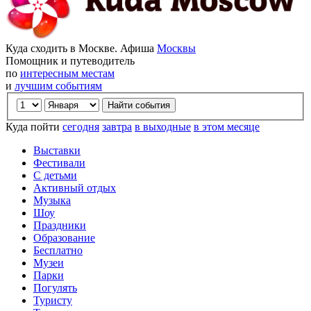
Куда сходить в Москве. Афиша
Москвы
Помощник и путеводитель
по
интересным местам
и
лучшим событиям
Куда пойти
сегодня
завтра
в выходные
в этом месяце
Выставки
Фестивали
С детьми
Активный отдых
Музыка
Шоу
Праздники
Образование
Бесплатно
Музеи
Парки
Погулять
Туристу