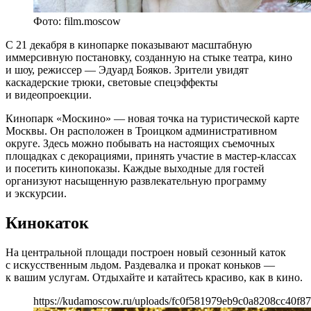
Фото: film.moscow
С 21 декабря в кинопарке показывают масштабную
иммерсивную постановку, созданную на стыке театра, кино
и шоу, режиссер — Эдуард Бояков. Зрители увидят
каскадерские трюки, световые спецэффекты
и видеопроекции.
Кинопарк «Москино» — новая точка на туристической карте
Москвы. Он расположен в Троицком административном
округе. Здесь можно побывать на настоящих съемочных
площадках с декорациями, принять участие в мастер-классах
и посетить кинопоказы. Каждые выходные для гостей
организуют насыщенную развлекательную программу
и экскурсии.
Кинокаток
На центральной площади построен новый сезонный каток
с искусственным льдом. Раздевалка и прокат коньков —
к вашим услугам. Отдыхайте и катайтесь красиво, как в кино.
https://kudamoscow.ru/uploads/fc0f581979eb9c0a8208cc40f8