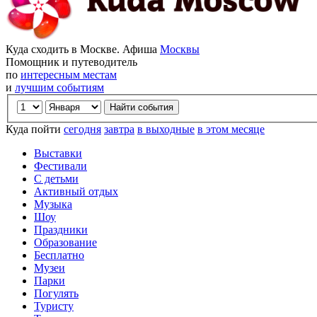
Куда сходить в Москве. Афиша
Москвы
Помощник и путеводитель
по
интересным местам
и
лучшим событиям
Куда пойти
сегодня
завтра
в выходные
в этом месяце
Выставки
Фестивали
С детьми
Активный отдых
Музыка
Шоу
Праздники
Образование
Бесплатно
Музеи
Парки
Погулять
Туристу