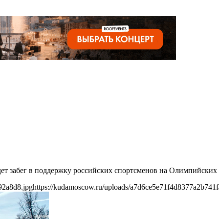
ет забег в поддержку российских спортсменов на Олимпийских 
92a8d8.jpg
https://kudamoscow.ru/uploads/a7d6ce5e71f4d8377a2b741