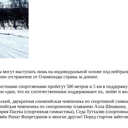
ы могут выступать лишь на индивидуальной основе под нейтрал
рии отстранение от Олимпиады страны за допинг.
известными спортсменами пробегут 500 метров и 5 км в поддержк
 не одни, что их соотечественники поддерживают их, любят и ж
ский, двукратная олимпийская чемпионка по спортивной гимна
мпийская чемпионка по синхронному плаванию Алла Шишкина, п
ария Пасека (спортивная гимнастика), Седа Тутхалян (спортивн
амбо Ринат Фахретдинов и многие другие! Перед стартом забего