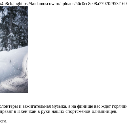
b4b8cb.jpg
https://kudamoscow.ru/uploads/56c0ec8e08a77970f953f16
олонтеры и зажигательная музыка, а на финише вас ждет горячий
отправят в Пхенчхан в руки наших спортсменов-олимпийцев.
ега.