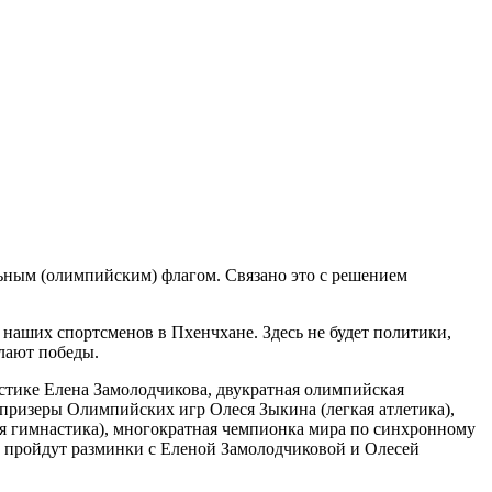
ьным (олимпийским) флагом. Связано это с решением
у наших спортсменов в Пхенчхане. Здесь не будет политики,
елают победы.
стике Елена Замолодчикова, двукратная олимпийская
ризеры Олимпийских игр Олеся Зыкина (легкая атлетика),
ая гимнастика), многократная чемпионка мира по синхронному
в пройдут разминки с Еленой Замолодчиковой и Олесей