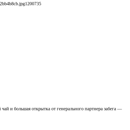
92bb4b8cb.jpg
1200
735
 чай и большая открытка от генерального партнера забега —