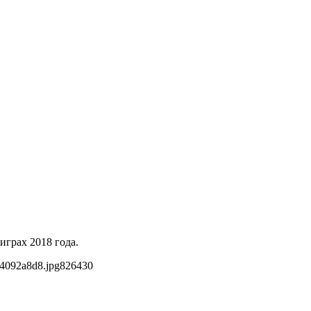
играх 2018 года.
f4092a8d8.jpg
826
430