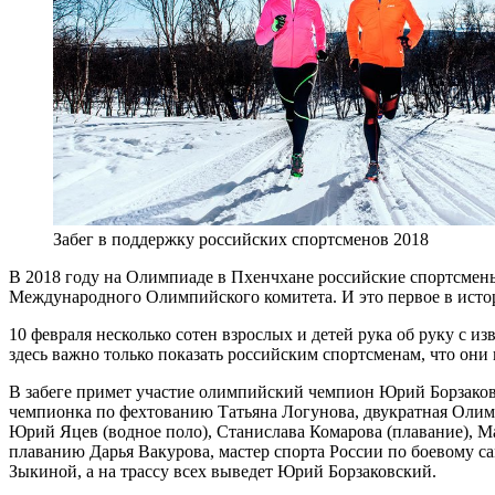
Забег в поддержку российских спортсменов 2018
В 2018 году на Олимпиаде в Пхенчхане российские спортсмен
Международного Олимпийского комитета. И это первое в исто
10 февраля несколько сотен взрослых и детей рука об руку с 
здесь важно только показать российским спортсменам, что они
В забеге примет участие олимпийский чемпион Юрий Борзаков
чемпионка по фехтованию Татьяна Логунова, двукратная Оли
Юрий Яцев (водное поло), Станислава Комарова (плавание), М
плаванию Дарья Вакурова, мастер спорта России по боевому с
Зыкиной, а на трассу всех выведет Юрий Борзаковский.