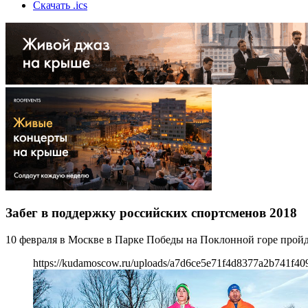
Скачать .ics
Забег в поддержку российских спортсменов 2018
10 февраля в Москве в Парке Победы на Поклонной горе пройд
https://kudamoscow.ru/uploads/a7d6ce5e71f4d8377a2b741f40