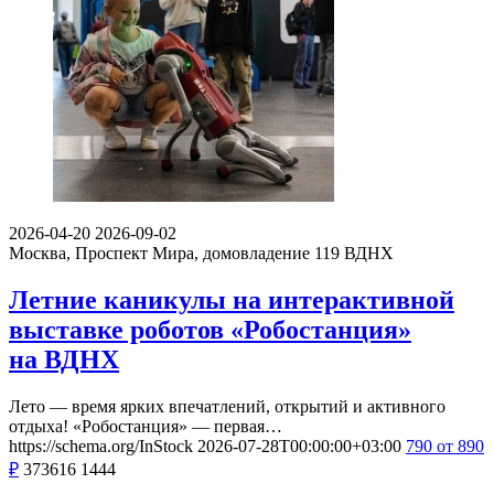
2026-04-20
2026-09-02
Москва, Проспект Мира, домовладение 119
ВДНХ
Летние каникулы на интерактивной
выставке роботов «Робостанция»
на ВДНХ
Лето — время ярких впечатлений, открытий и активного
отдыха! «Робостанция» — первая…
https://schema.org/InStock
2026-07-28T00:00:00+03:00
790
от 890
₽
373616
1444