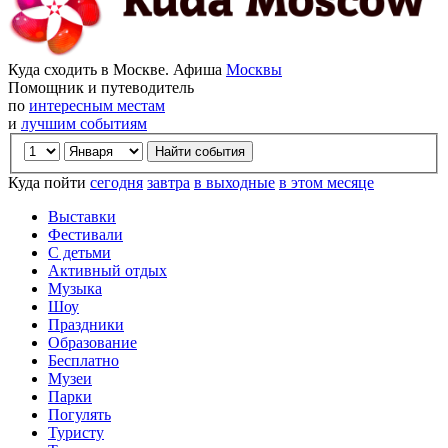
Куда сходить в Москве. Афиша
Москвы
Помощник и путеводитель
по
интересным местам
и
лучшим событиям
Куда пойти
сегодня
завтра
в выходные
в этом месяце
Выставки
Фестивали
С детьми
Активный отдых
Музыка
Шоу
Праздники
Образование
Бесплатно
Музеи
Парки
Погулять
Туристу