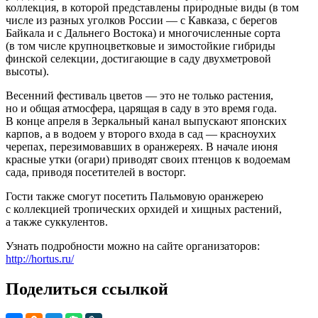
коллекция, в которой представлены природные виды (в том
числе из разных уголков России — с Кавказа, с берегов
Байкала и с Дальнего Востока) и многочисленные сорта
(в том числе крупноцветковые и зимостойкие гибриды
финской селекции, достигающие в саду двухметровой
высоты).
Весенний фестиваль цветов — это не только растения,
но и общая атмосфера, царящая в саду в это время года.
В конце апреля в Зеркальный канал выпускают японских
карпов, а в водоем у второго входа в сад — красноухих
черепах, перезимовавших в оранжереях. В начале июня
красные утки (огари) приводят своих птенцов к водоемам
сада, приводя посетителей в восторг.
Гости также смогут посетить Пальмовую оранжерею
с коллекцией тропических орхидей и хищных растений,
а также суккулентов.
Узнать подробности можно на сайте организаторов:
http://hortus.ru/
Поделиться ссылкой