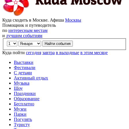
Куда сходить в Москве. Афиша
Москвы
Помощник и путеводитель
по
интересным местам
и
лучшим событиям
Куда пойти
сегодня
завтра
в выходные
в этом месяце
Выставки
Фестивали
С детьми
Активный отдых
Музыка
Шоу
Праздники
Образование
Бесплатно
Музеи
Парки
Погулять
Туристу