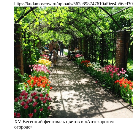
https://kudamoscow.ru/uploads/562e898747610af0ee4b56ed30
XV Весенний фестиваль цветов в «Аптекарском
огороде»