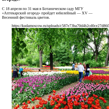
С 18 апреля по 31 мая в Ботаническом саду МГУ
«Аптекарский огород» пройдет юбилейный — XV —
Весенний фестиваль цветов.
https://kudamoscow.ru/uploads/c587e73ba70d4b2cd0ce27d86f2