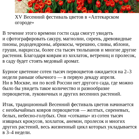
XV Весенний фестиваль цветов в «Аптекарском
огороде»
В течение этого времени гости сада смогут увидеть
и сфотографировать сакуру, магнолии, сирень, древовидные
пионы, рододендроны, абрикосы, черешню, сливы, яблони,
груши, нарциссы, более ста тысяч тюльпанов и многие другие
растения. Благодаря коврам из хохлаток, ветрениц и пролесок,
в саду будет стоять медовый аромат.
Бурное цветение сотен тысяч первоцветов ожидается на 2–3
недели раньше обычного — в первую декаду апреля.
Ни в Москве, ни по всей России нет другого сада, где можно
было бы увидеть такое количество и разнообразие
первоцветов, луковичных и других весенних растений.
Итак, традиционный Весенний фестиваль цветов начинается
с необычайных ковров первоцветов — желтых, сиреневых,
белых, небесно-голубых. Они «сотканы» из сотен тысяч
изящных крокусов, хохлаток, анемон, пролесок и многих
других растений, весь жизненный цикл которых укладывается
в 3–4 недели.