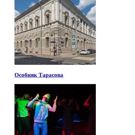
Особняк Тарасова