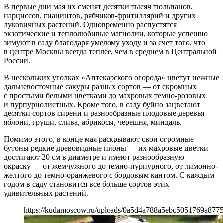
В первые дни мая их сменят десятки тысяч тюльпанов,
нарциссов, гиацинтов, рябчиков-фритиллярий и других
луковичных растений. Одновременно распустятся
экзотические и теплолюбивые магнолии, которые успешно
зимуют в саду благодаря умелому уходу и за счет того, что
в центре Москвы всегда теплее, чем в среднем в Центральной
России.
В нескольких уголках «Аптекарского огорода» цветут нежные
дальневосточные сакуры разных сортов — от скромных
с простыми белыми цветками до махровых темно-розовых
и пурпурнолистных. Кроме того, в саду буйно зацветают
десятки сортов сирени и разнообразные плодовые деревья —
яблони, груши, слива, абрикосы, черешня, миндаль.
Помимо этого, в конце мая раскрывают свои огромные
бутоны редкие древовидные пионы — их махровые цветки
достигают 20 см в диаметре и имеют разнообразную
окраску — от жемчужного до темно-пурпурного, от лимонно-
желтого до темно-оранжевого с бордовым кантом. С каждым
годом в саду становится все больше сортов этих
удивительных растений.
https://kudamoscow.ru/uploads/0a5d4a788a5ebc5051769a8775