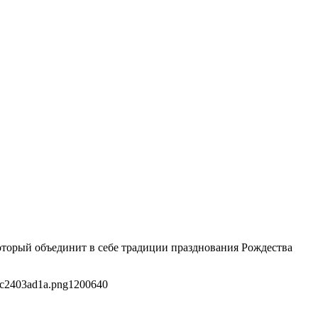
оторый объединит в себе традиции празднования Рождества
0c2403ad1a.png
1200
640