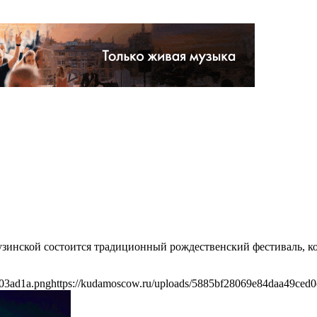
рузинской состоится традиционный рождественский фестиваль, к
403ad1a.png
https://kudamoscow.ru/uploads/5885bf28069e84daa49ced