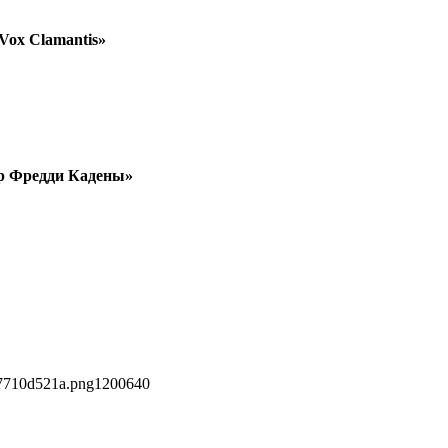
Vox Clamantis»
тр Фредди Кадены»
57710d521a.png
1200
640