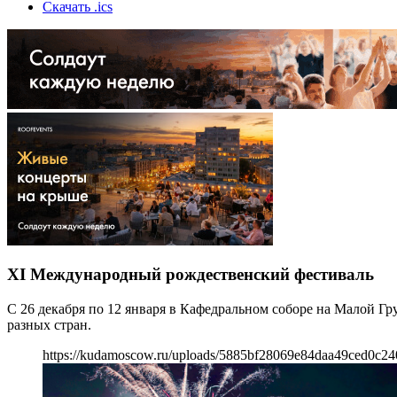
Скачать .ics
XI Международный рождественский фестиваль
С 26 декабря по 12 января в Кафедральном соборе на Малой Г
разных стран.
https://kudamoscow.ru/uploads/5885bf28069e84daa49ced0c2