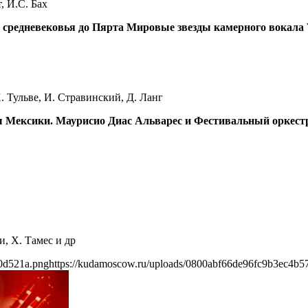
, И.С. Бах
 средневековья до Пярта Мировые звезды камерного вокала 
. Тульве, И. Стравинский, Д. Ланг
ы Мексики. Маурисио Диас Альварес и Фестивальный оркес
и, Х. Тамес и др
0d521a.png
https://kudamoscow.ru/uploads/0800abf66de96fc9b3ec4b