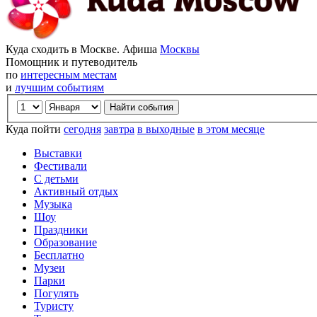
Куда сходить в Москве. Афиша
Москвы
Помощник и путеводитель
по
интересным местам
и
лучшим событиям
Куда пойти
сегодня
завтра
в выходные
в этом месяце
Выставки
Фестивали
С детьми
Активный отдых
Музыка
Шоу
Праздники
Образование
Бесплатно
Музеи
Парки
Погулять
Туристу