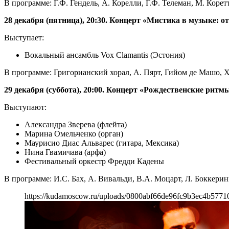
В программе: Г.Ф. Гендель, А. Корелли, Г.Ф. Телеман, М. Коретт
28 декабря (пятница), 20:30.
Концерт «Мистика в музыке: от
Выступает:
Вокальный ансамбль Vox Clamantis (Эстония)
В программе: Григорианский хорал, А. Пярт, Гийом де Машо, Х
29 декабря (суббота), 20:00.
Концерт «Рождественские ритм
Выступают:
Александра Зверева (флейта)
Марина Омельченко (орган)
Маурисио Диас Альварес (гитара, Мексика)
Нина Гвамичава (арфа)
Фестивальный оркестр Фредди Кадены
В программе: И.С. Бах, А. Вивальди, В.А. Моцарт, Л. Боккерин
https://kudamoscow.ru/uploads/0800abf66de96fc9b3ec4b5771