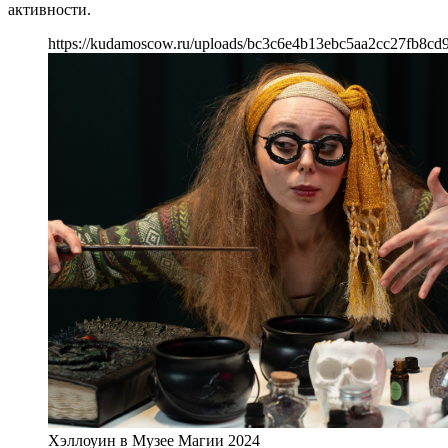
активности.
https://kudamoscow.ru/uploads/bc3c6e4b13ebc5aa2cc27fb8cd
Хэллоуин в Музее Магии 2024