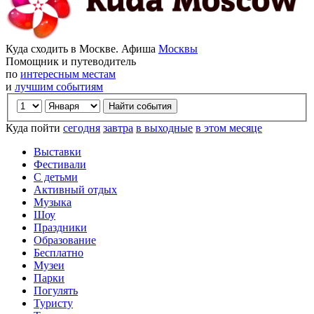
Куда сходить в Москве. Афиша
Москвы
Помощник и путеводитель
по
интересным местам
и
лучшим событиям
Куда пойти
сегодня
завтра
в выходные
в этом месяце
Выставки
Фестивали
С детьми
Активный отдых
Музыка
Шоу
Праздники
Образование
Бесплатно
Музеи
Парки
Погулять
Туристу