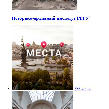
Историко-архивный институт РГГУ
783 места