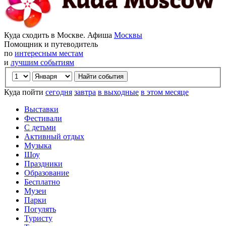
Куда сходить в Москве. Афиша
Москвы
Помощник и путеводитель
по
интересным местам
и
лучшим событиям
Куда пойти
сегодня
завтра
в выходные
в этом месяце
Выставки
Фестивали
С детьми
Активный отдых
Музыка
Шоу
Праздники
Образование
Бесплатно
Музеи
Парки
Погулять
Туристу