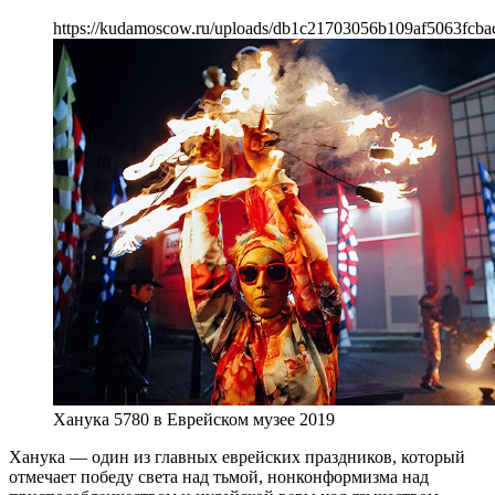
https://kudamoscow.ru/uploads/db1c21703056b109af5063fcba
Ханука 5780 в Еврейском музее 2019
Ханука — один из главных еврейских праздников, который
отмечает победу света над тьмой, нонконформизма над