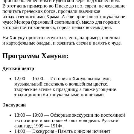
приспособленчеством и иудейской веры над язычеством.
В этот день примерно во II веке до н. э. евреи, не желавшие
почитать греческих богов, прогнали язычников
из захваченного ими Храма. А еще произошло ханукальное
чудо: Менора (храмовый светильник), масло для горения
которой почти кончилось, горела целых восемь дней.
На Хануку принято веселиться, есть, например, пончики
и картофельные оладьи, и зажигать свечи в память о чуде.
Программа Хануки:
Детский центр
12:00 — 15:00 — История о Ханукальном чуде,
музыкальный спектакль о волшебном цветке,
творческие ателье к празднику, а также угощение
традиционными ханукальными пончиками.
Экскурсии
13:00 — 19:00 — Обзорные экскурсии по постоянной
экспозиции и выставке «Союз молодежи. Русский
авангард 1909 — 1914».
14:00 — Экскурсия «Память о них не исчезнет