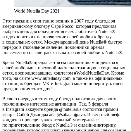
World Nutella Day 2021
Этот праздник спонтанно возник в 2007 году благодаря
американскому блогеру Саре Россо, которая предложила
выбрать день для объединения всех любителей Nutella®
и вдохновить их на проявление своей любви к бренду
в социальных сетях. Международный день Nutella® быстро
перерос в глобальное явление: поклонники бренда
повсеместно начали рассказывать о своей любви к Nutella®.
Бренд Nutella® предлагает всем поклонникам поделиться
своей любовью к ореховой пасте на страницах в социальных
сетях, воспользовавшись хэштегом #WorldNutellaDay. Кроме
того, на сайте www.nutelladay.com, а также на официальных
страницах бренда в VK и Instagram можно почерпнуть идеи
празднования этого дня!
В свою очередь в этом году бренд подготовил для своих
поклонников интересные активации. Так, 5 февраля
в Instagram-аккаунте бренда @nutellarus состоится прямой
эфир с Сабой Джанджгава @sabajanjgava. Известный шеф-
кондитер проведет увлекательный мастер-класс
по приготовлению блюд с Nutella® и онлайн-викторину,
победители которой получат кулинарный набор для создания