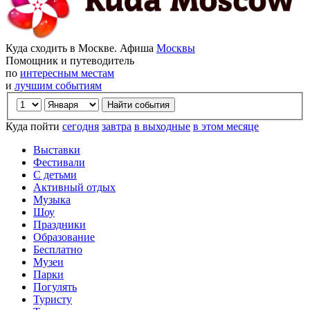
Куда сходить в Москве. Афиша
Москвы
Помощник и путеводитель
по
интересным местам
и
лучшим событиям
Куда пойти
сегодня
завтра
в выходные
в этом месяце
Выставки
Фестивали
С детьми
Активный отдых
Музыка
Шоу
Праздники
Образование
Бесплатно
Музеи
Парки
Погулять
Туристу