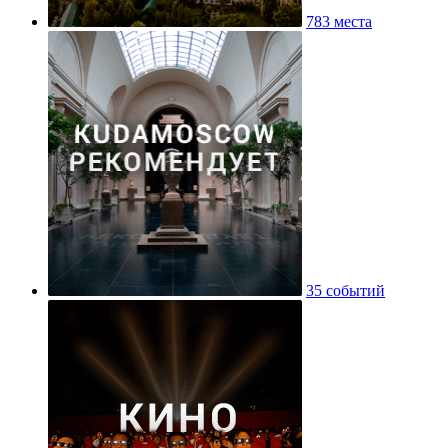
783 места
35 событий