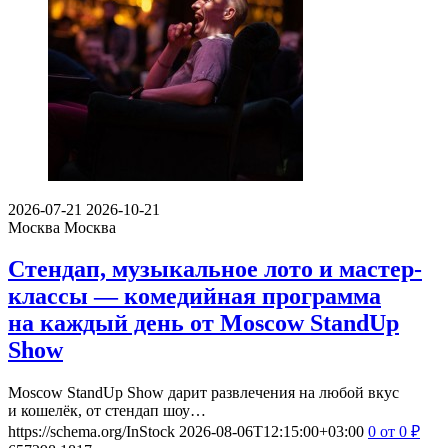
2026-07-21
2026-10-21
Москва
Москва
Стендап, музыкальное лото и мастер-
классы — комедийная программа
на каждый день от Moscow StandUp
Show
Moscow StandUp Show дарит развлечения на любой вкус
и кошелёк, от стендап шоу…
https://schema.org/InStock
2026-08-06T12:15:00+03:00
0
от 0
₽