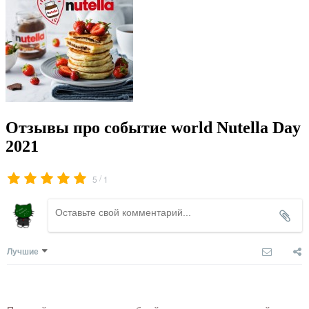
Отзывы про событие world Nutella Day
2021
/
5
1
Лучшие