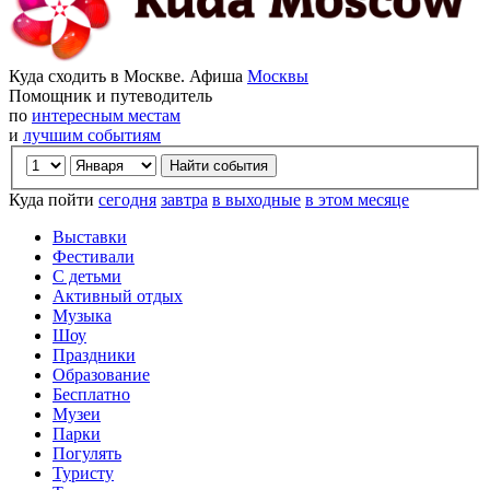
Куда сходить в Москве. Афиша
Москвы
Помощник и путеводитель
по
интересным местам
и
лучшим событиям
Куда пойти
сегодня
завтра
в выходные
в этом месяце
Выставки
Фестивали
С детьми
Активный отдых
Музыка
Шоу
Праздники
Образование
Бесплатно
Музеи
Парки
Погулять
Туристу