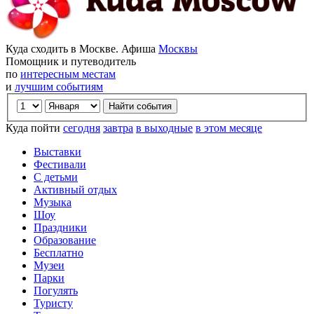
Куда сходить в Москве. Афиша
Москвы
Помощник и путеводитель
по
интересным местам
и
лучшим событиям
Куда пойти
сегодня
завтра
в выходные
в этом месяце
Выставки
Фестивали
С детьми
Активный отдых
Музыка
Шоу
Праздники
Образование
Бесплатно
Музеи
Парки
Погулять
Туристу