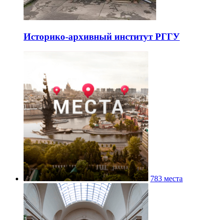
Историко-архивный институт РГГУ
783 места