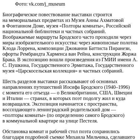
Фото: vk.com/j_museum
Биографическое повествование выставки строится
на мемориальных предметах из Музея Анны Ахматовой
в Фонтанном Доме, музея «Полторы комнаты», Российской
национальной библиотеки и частных собраний.
Воображаемые маршруты Бродского часто проходили через
миры изобразительного искусства: через живописные полотна
Клода Лоррена, композиции Джованни Баттиста Пиранези,
офорты Рембрандта Харменса ван Рейна, конструкции Жоржа
Брака. В экспозицию вошли произведения из ГМИИ имени А.
С. Пушкина, Государственного Эрмитажа, Государственного
музея «Царскосельская коллекция» и частных собраний.
Шесть разделов выставки рассказывают об основных
направлениях путешествий Иосифа Бродского (1940–1996)
с момента его отъезда — о Великобритании, США, Швеции
и Италии — странах, в которых поэт подолгу жил и куда
возвращался. Экспозиция начинается с пространства,
воссоздающего ленинградский родительский дом —
«полторы комнаты» (по определению самого Бродского)
в коммунальной квартире на улице Пестеля.
Обстановка комнат и рабочий стол поэта сохранились
благодаря подробной съемке Михаила Мильчика, сделавшего