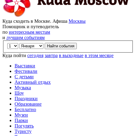
Куда сходить в Москве. Афиша
Москвы
Помощник и путеводитель
по
интересным местам
и
лучшим событиям
Куда пойти
сегодня
завтра
в выходные
в этом месяце
Выставки
Фестивали
С детьми
Активный отдых
Музыка
Шоу
Праздники
Образование
Бесплатно
Музеи
Парки
Погулять
Туристу