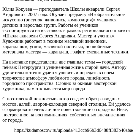
Юлия Кокуева — преподаватель Школы акварели Сергея
Андрияки с 2007 года. Обучает предмету «Изобразительное
искусство (рисунок, живопись, композиция)» учащихся
детских и взрослых групп. Работы её учеников
экспонируются на выставках в рамках регионального проекта
«Школа акварели Сергея Андрияки. Мастер и ученик».
Художник работает в технике масляной живописи,
карандашом, углем, масляной пастелью, но любимые
материалы мастера — карандаш, графит, смешанные техники.
На выставке представлены две главные темы — городской
пейзаж Петербурга и уединенная жизнь старой дачи. Автору
удивительно точно удается уловить и передать в своем
творчестве атмосферу любимого города, линейность
городского пространства. Словно за окнами мастерской
художника, нам открывается мир города.
С поэтической нежностью автор создает образ разводных
мостов, аллей, дворов-колодцев северной столицы. Ей удалось
сформировать очень личное повествование о городе на Неве,
построенное на воспоминаниях, собственных впечатлениях
от города.
https://kudamoscow.ru/uploads/413ccb96b3d6488ff383b40aba