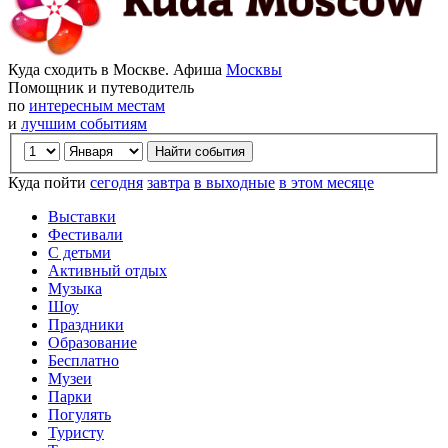
Куда сходить в Москве. Афиша
Москвы
Помощник и путеводитель
по
интересным местам
и
лучшим событиям
Куда пойти
сегодня
завтра
в выходные
в этом месяце
Выставки
Фестивали
С детьми
Активный отдых
Музыка
Шоу
Праздники
Образование
Бесплатно
Музеи
Парки
Погулять
Туристу