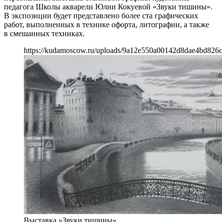
педагога Школы акварели Юлии Кокуевой «Звуки тишины».
В экспозиции будет представлено более ста графических
работ, выполненных в технике офорта, литографии, а также
в смешанных техниках.
https://kudamoscow.ru/uploads/9a12e550a00142d8dae4bd826c
Выставка «Звуки тишины»