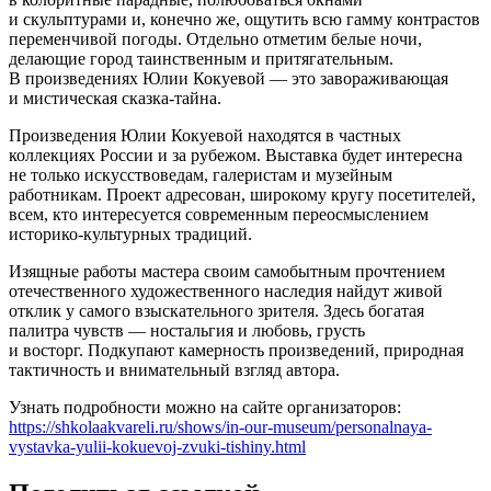
и скульптурами и, конечно же, ощутить всю гамму контрастов
переменчивой погоды. Отдельно отметим белые ночи,
делающие город таинственным и притягательным.
В произведениях Юлии Кокуевой — это завораживающая
и мистическая сказка-тайна.
Произведения Юлии Кокуевой находятся в частных
коллекциях России и за рубежом. Выставка будет интересна
не только искусствоведам, галеристам и музейным
работникам. Проект адресован, широкому кругу посетителей,
всем, кто интересуется современным переосмыслением
историко-культурных традиций.
Изящные работы мастера своим самобытным прочтением
отечественного художественного наследия найдут живой
отклик у самого взыскательного зрителя. Здесь богатая
палитра чувств — ностальгия и любовь, грусть
и восторг. Подкупают камерность произведений, природная
тактичность и внимательный взгляд автора.
Узнать подробности можно на сайте организаторов:
https://shkolaakvareli.ru/shows/in-our-museum/personalnaya-
vystavka-yulii-kokuevoj-zvuki-tishiny.html