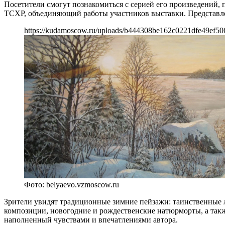
Посетители смогут познакомиться с серией его произведений
ТСХР, объединяющий работы участников выставки. Представле
https://kudamoscow.ru/uploads/b444308be162c0221dfe49ef5
Фото: belyaevo.vzmoscow.ru
Зрители увидят традиционные зимние пейзажи: таинственные л
композиции, новогодние и рождественские натюрморты, а такж
наполненный чувствами и впечатлениями автора.