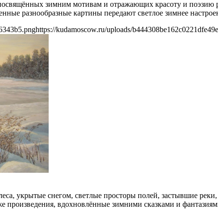
, посвящённых зимним мотивам и отражающих красоту и поэзию
нные разнообразные картины передают светлое зимнее настрое
06343b5.png
https://kudamoscow.ru/uploads/b444308be162c0221dfe49
еса, укрытые снегом, светлые просторы полей, застывшие реки,
е произведения, вдохновлённые зимними сказками и фантазиями