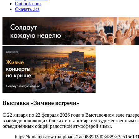
Outlook.com
Скачать .ics
Выставка «Зимние встречи»
С 22 января по 22 февраля 2026 года в Выставочном зале гале
взаимодополняющих блоках и станет ярким художественным со
объединённых общей радостной атмосферой зимы.
https://kudamoscow.ru/uploads/1ae9889d2d03d883c3c515e13