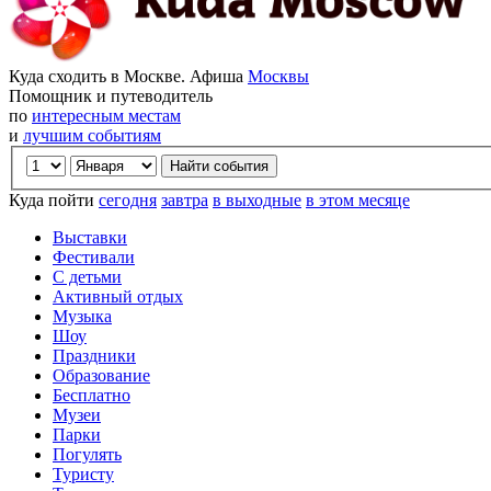
Куда сходить в Москве. Афиша
Москвы
Помощник и путеводитель
по
интересным местам
и
лучшим событиям
Куда пойти
сегодня
завтра
в выходные
в этом месяце
Выставки
Фестивали
С детьми
Активный отдых
Музыка
Шоу
Праздники
Образование
Бесплатно
Музеи
Парки
Погулять
Туристу