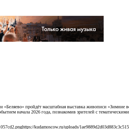
реи «Беляево» пройдёт масштабная выставка живописи «Зимние в
бытием начала 2026 года, познакомив зрителей с тематически
1057cd2.png
https://kudamoscow.ru/uploads/1ae9889d2d03d883c3c51