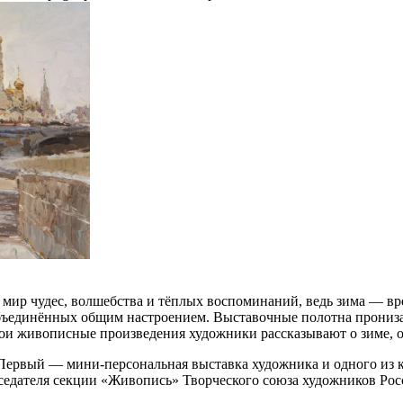
мир чудес, волшебства и тёплых воспоминаний, ведь зима — вре
объединённых общим настроением. Выставочные полотна прониз
ои живописные произведения художники рассказывают о зиме, о
Первый — мини-персональная выставка художника и одного из к
седателя секции «Живопись» Творческого союза художников Ро