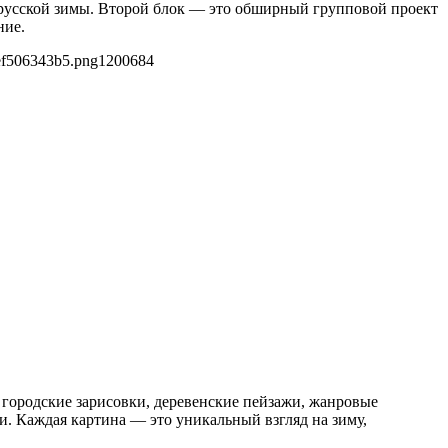
 русской зимы. Второй блок — это обширный групповой проект
ние.
ef506343b5.png
1200
684
 городские зарисовки, деревенские пейзажи, жанровые
. Каждая картина — это уникальный взгляд на зиму,