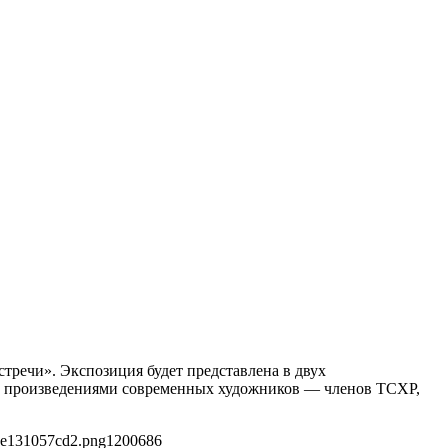
стречи». Экспозиция будет представлена в двух
ми произведениями современных художников — членов ТСХР,
5e131057cd2.png
1200
686