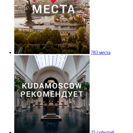
783 места
35 событий