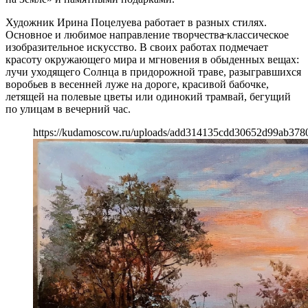
Художник Ирина Поцелуева работает в разных стилях.
Основное и любимое направление творчества̶ классическое
изобразительное искусство. В своих работах подмечает
красоту окружающего мира и мгновения в обыденных вещах:
лучи уходящего Солнца в придорожной траве, разыгравшихся
воробьев в весенней луже на дороге, красивой бабочке,
летящей на полевые цветы или одинокий трамвай, бегущий
по улицам в вечерний час.
https://kudamoscow.ru/uploads/add314135cdd30652d99ab378