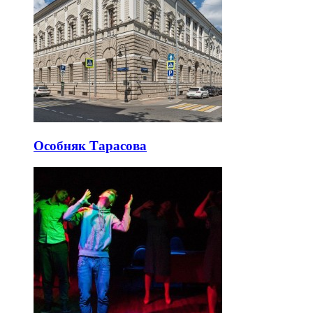
Особняк Тарасова