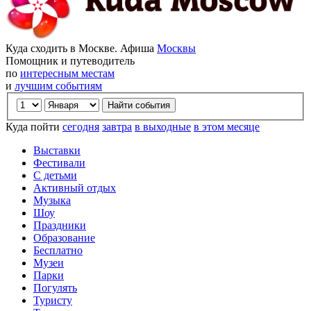
Куда сходить в Москве. Афиша
Москвы
Помощник и путеводитель
по
интересным местам
и
лучшим событиям
Куда пойти
сегодня
завтра
в выходные
в этом месяце
Выставки
Фестивали
С детьми
Активный отдых
Музыка
Шоу
Праздники
Образование
Бесплатно
Музеи
Парки
Погулять
Туристу