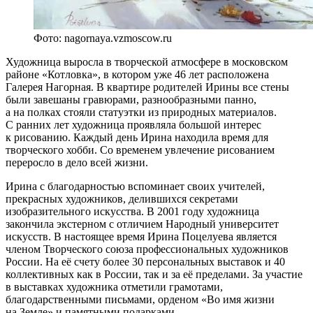
Фото: nagornaya.vzmoscow.ru
Художница выросла в творческой атмосфере в московском
районе «Котловка», в котором уже 46 лет расположена
Галерея Нагорная. В квартире родителей Ирины все стены
были завешаны гравюрами, разнообразными панно,
а на полках стояли статуэтки из природных материалов.
С ранних лет художница проявляла большой интерес
к рисованию. Каждый день Ирина находила время для
творческого хобби. Со временем увлечение рисованием
переросло в дело всей жизни.
Ирина с благодарностью вспоминает своих учителей,
прекрасных художников, делившихся секретами
изобразительного искусства. В 2001 году художница
закончила экстерном с отличием Народный университет
искусств. В настоящее время Ирина Поцелуева является
членом Творческого союза профессиональных художников
России. На её счету более 30 персональных выставок и 40
коллективных как в России, так и за её пределами. За участие
в выставках художника отметили грамотами,
благодарственными письмами, орденом «Во имя жизни
на Земле» и памятными подарками.