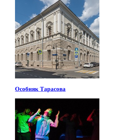
Особняк Тарасова