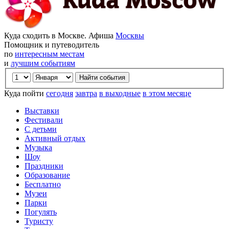
Куда сходить в Москве. Афиша
Москвы
Помощник и путеводитель
по
интересным местам
и
лучшим событиям
Куда пойти
сегодня
завтра
в выходные
в этом месяце
Выставки
Фестивали
С детьми
Активный отдых
Музыка
Шоу
Праздники
Образование
Бесплатно
Музеи
Парки
Погулять
Туристу