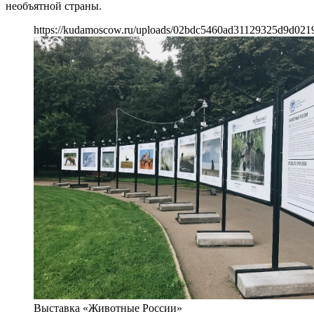
необъятной страны.
https://kudamoscow.ru/uploads/02bdc5460ad31129325d9d0219
Выставка «Животные России»