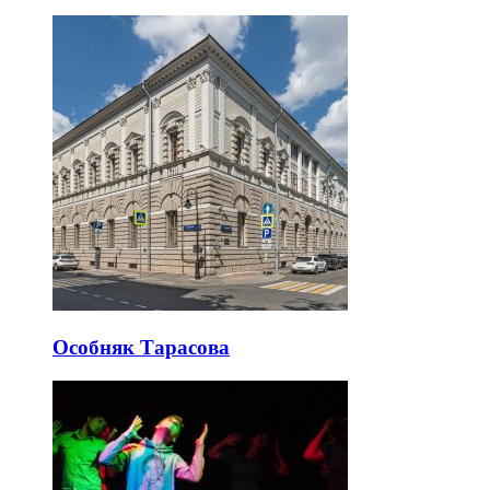
Особняк Тарасова