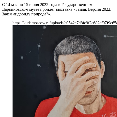
С 14 мая по 15 июня 2022 года в Государственном
Дарвиновском музее пройдет выставка «Земля. Версия 2022.
Зачем андроиду природа?».
https://kudamoscow.ru/uploads/c0542e7d8fc9f2c682cf07f9c65