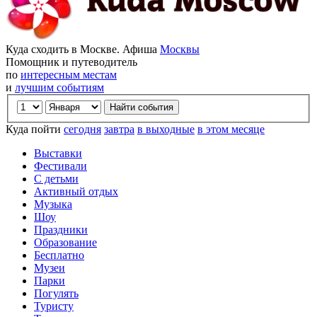
Куда сходить в Москве. Афиша
Москвы
Помощник и путеводитель
по
интересным местам
и
лучшим событиям
Куда пойти
сегодня
завтра
в выходные
в этом месяце
Выставки
Фестивали
С детьми
Активный отдых
Музыка
Шоу
Праздники
Образование
Бесплатно
Музеи
Парки
Погулять
Туристу