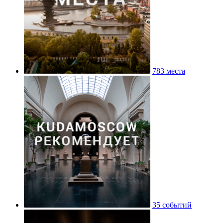
783 места
35 событий