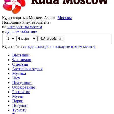
Куда сходить в Москве. Афиша
Москвы
Помощник и путеводитель
по
интересным местам
и
лучшим событиям
Куда пойти
сегодня
завтра
в выходные
в этом месяце
Выставки
Фестивали
С детьми
Активный отдых
Музыка
Шоу
Праздники
Образование
Бесплатно
Музеи
Парки
Погулять
Туристу