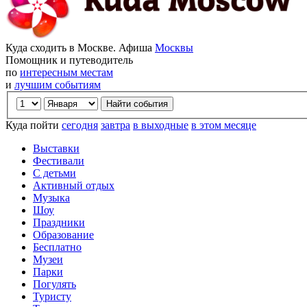
Куда сходить в Москве. Афиша
Москвы
Помощник и путеводитель
по
интересным местам
и
лучшим событиям
Куда пойти
сегодня
завтра
в выходные
в этом месяце
Выставки
Фестивали
С детьми
Активный отдых
Музыка
Шоу
Праздники
Образование
Бесплатно
Музеи
Парки
Погулять
Туристу