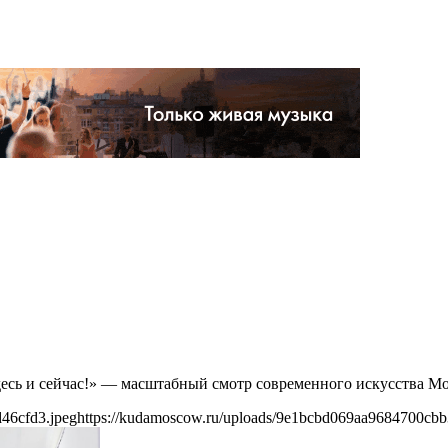
десь и сейчас!» — масштабный смотр современного искусства М
46cfd3.jpeg
https://kudamoscow.ru/uploads/9e1bcbd069aa9684700cbb