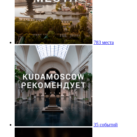
783 места
35 событий