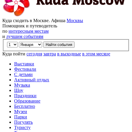
Куда сходить в Москве. Афиша
Москвы
Помощник и путеводитель
по
интересным местам
и
лучшим событиям
Куда пойти
сегодня
завтра
в выходные
в этом месяце
Выставки
Фестивали
С детьми
Активный отдых
Музыка
Шоу
Праздники
Образование
Бесплатно
Музеи
Парки
Погулять
Туристу