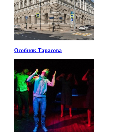
Особняк Тарасова