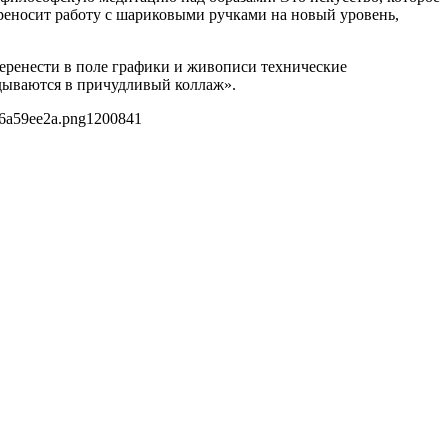
еносит работу с шариковыми ручками на новый уровень,
 перенести в поле графики и живописи технические
дываются в причудливый коллаж».
86a59ee2a.png
1200
841