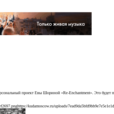
ерсональный проект Евы Шориной «Re-Enchantment». Это будет
ef2697.png
https://kudamoscow.ru/uploads/7ead9da5bfd9bb9e7e5e1e1