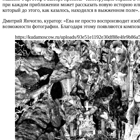
при каждом приближении может рассказать новую историю или 
который до этого, как казалось, находился в выжженном поле».
Дмитрий Янчогло, куратор: «Ева не просто воспроизводит изо
возможности фотографии. Благодаря этому появляются композ
https://kudamoscow.ru/uploads/93e51e1192e30df88e4fe9b86a