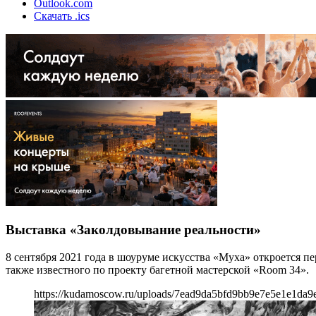
Outlook.com
Скачать .ics
Выставка «Заколдовывание реальности»
8 сентября 2021 года в шоуруме искусства «Муха» откроется п
также известного по проекту багетной мастерской «Room 34».
https://kudamoscow.ru/uploads/7ead9da5bfd9bb9e7e5e1e1da9