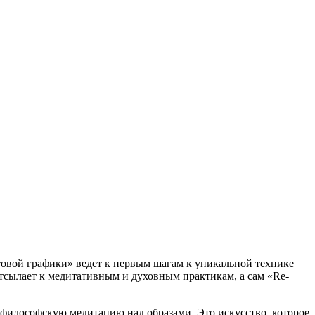
овой графики» ведет к первым шагам к уникальной технике
отсылает к медитативным и духовным практикам, а сам «Re-
 философскую медитацию над образами. Это искусство, которое