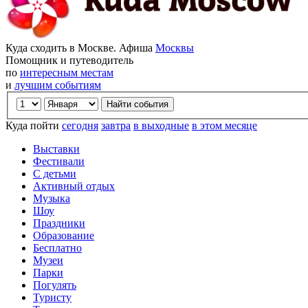
Куда сходить в Москве. Афиша
Москвы
Помощник и путеводитель
по
интересным местам
и
лучшим событиям
Куда пойти
сегодня
завтра
в выходные
в этом месяце
Выставки
Фестивали
С детьми
Активный отдых
Музыка
Шоу
Праздники
Образование
Бесплатно
Музеи
Парки
Погулять
Туристу