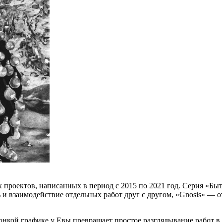
 проектов, написанных в период с 2015 по 2021 год. Серия «Быт
и взаимодействие отдельных работ друг с другом, «Gnosis» — 
онкой графике у Евы превращает простое разглядывание работ в