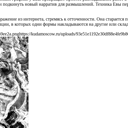
подкинуть новый нарратив для размышлений. Техника Евы пер
бражение из интернета, стремясь к отточенности. Она старается
иции, в которых одни формы накладываются на другие или скла
59ee2a.png
https://kudamoscow.ru/uploads/93e51e1192e30df88e4fe9b