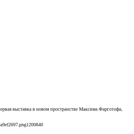
 первая выставка в новом пространстве Максима Фарготофа,
da9ef2697.png
1200
840