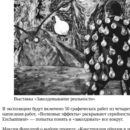
Выставка «Заколдовывание реальности»
В экспозицию будут включено 50 графических работ из четырех
написания работ, «Волновые эффекты» раскрывают серийность 
Enchantment» — попытка понять и «заколдовать» все вокруг.
Максим Фарготоф о выборе проекта: «Конструкция образов в т